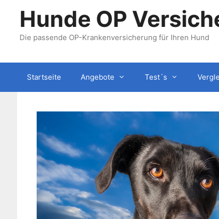
Zum
Hunde OP Versiche
Inhalt
springen
Die passende OP-Krankenversicherung für Ihren Hund
Startseite
Angebote
Test´s
Vergl