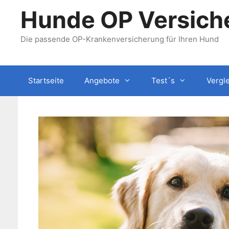
Zum
Hunde OP Versiche
Inhalt
springen
Die passende OP-Krankenversicherung für Ihren Hund
Startseite
Angebote
Test´s
Vergl