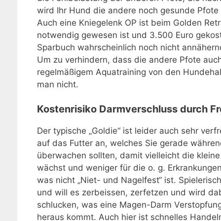
wird Ihr Hund die andere noch gesunde Pfote
Auch eine Kniegelenk OP ist beim Golden Retri
notwendig gewesen ist und 3.500 Euro gekoste
Sparbuch wahrscheinlich noch nicht annähernd
Um zu verhindern, dass die andere Pfote auch 
regelmäßigem Aquatraining von den Hundehalt
man nicht.
Kostenrisiko Darmverschluss durch F
Der typische „Goldie“ ist leider auch sehr verf
auf das Futter an, welches Sie gerade währen
überwachen sollten, damit vielleicht die klei
wächst und weniger für die o. g. Erkrankungen 
was nicht „Niet- und Nagelfest“ ist. Spieleris
und will es zerbeissen, zerfetzen und wird da
schlucken, was eine Magen-Darm Verstopfung 
heraus kommt. Auch hier ist schnelles Handeln