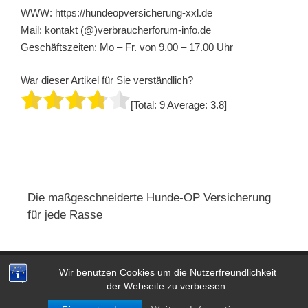
WWW: https://hundeopversicherung-xxl.de
Mail: kontakt (@)verbraucherforum-info.de
Geschäftszeiten: Mo – Fr. von 9.00 – 17.00 Uhr
War dieser Artikel für Sie verständlich?
[Total:
9
Average:
3.8
]
Die maßgeschneiderte Hunde-OP Versicherung
für jede Rasse
Wir benutzen Cookies um die Nutzerfreundlichkeit
Impressum
|
AGB
|
Datenschutz
der Webseite zu verbessen.
© 2026 Hunde OP Versicherung: Test & Vergleich 2026
•