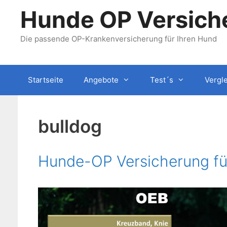
Zum
Hunde OP Versiche
Inhalt
springen
Die passende OP-Krankenversicherung für Ihren Hund
Startseite
Angebote
Test´s
Vergl
bulldog
Hunde-OP Versicherung für