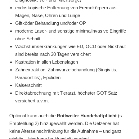
endoskopische Entfernung von Fremdkörpern aus
Magen, Nase, Ohren und Lunge
Giftköder Behandlung und/oder OP
moderne Laser- und sonstige minimalinvasive Eingriffe –
ohne Schnitt
Wachstumserkrankungen wie ED, OCD oder Nickhaut
sind bereits nach 30 Tagen versichert
Kastration in allen Lebenslagen
Zahnextraktion, Zahnwurzelbehandlung (Gingivitis,
Paradontitis), Epuliden
Kaiserschnitt
Direktabrechnung mit Tierarzt, höchster GOT Satz
versichert u.v.m.
Optional kann auch die
Rottweiler Hundehaftpflicht
(s.
Empfehlung 2) hinzugewählt werden. Die Uelzener hat
keine Alterseinschränkung für die Aufnahme – und ganz
wichtig – hier kann Ihr Hund alt werden!