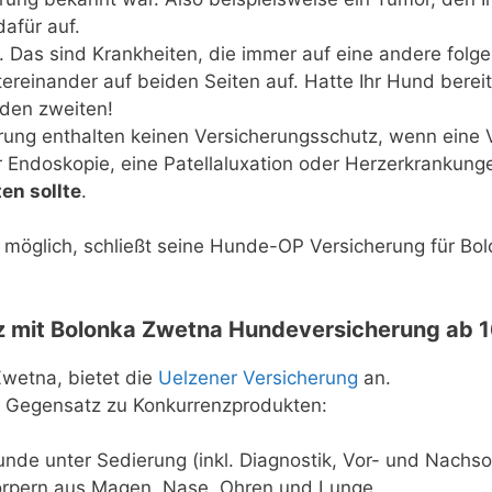
afür auf.
. Das sind Krankheiten, die immer auf eine andere folge
tereinander auf beiden Seiten auf. Hatte Ihr Hund berei
 den zweiten!
ung enthalten keinen Versicherungsschutz, wenn eine
 Endoskopie, eine Patellaluxation oder Herzerkrankunge
en sollte
.
e möglich, schließt seine Hunde-OP Versicherung für B
z mit Bolonka Zwetna Hundeversicherung ab 16
wetna, bietet die
Uelzener Versicherung
an.
m Gegensatz zu Konkurrenzprodukten:
nde unter Sedierung (inkl. Diagnostik, Vor- und Nachso
rpern aus Magen, Nase, Ohren und Lunge