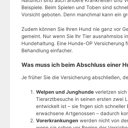
Natürlich sind auch andere Krankheiten und Ve
Beispiele. Beim Spielen und Toben sind schnel
Vorsicht geboten. Denn manchmal kann ein groß
Zudem können Sie Ihren Hund nie ganz vor Ge
gemeint. Nur wenn Sie Ihr Tier ausnahmslos in
Hundehaltung. Eine Hunde-OP Versicherung für
Behandlung einfacher.
Was muss ich beim Abschluss einer H
Je früher Sie die Versicherung abschließen, d
Welpen und Junghunde
verletzen sich
Tierarztbesuche in seinen ersten zwei 
entwickelt ist – sie fngen sich schnelle
erwachsene Artgenossen – dadurch komm
Vorerkrankungen
werden nicht von der
wenn sie schon vor Beginn der Versiche