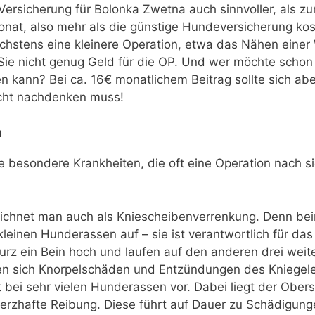
ersicherung für Bolonka Zwetna auch sinnvoller, als zu
nat, also mehr als die günstige Hundeversicherung kost
chstens eine kleinere Operation, etwa das Nähen einer
 Sie nicht genug Geld für die OP. Und wer möchte schon 
ten kann? Bei ca. 16€ monatlichem Beitrag sollte sich a
icht nachdenken muss!
n
nige besondere Krankheiten, die oft eine Operation nach s
eichnet man auch als Kniescheibenverrenkung. Denn bei
ei kleinen Hunderassen auf – sie ist verantwortlich für
z ein Bein hoch und laufen auf den anderen drei weiter
ben sich Knorpelschäden und Entzündungen des Kniegel
ei sehr vielen Hunderassen vor. Dabei liegt der Obersc
erzhafte Reibung. Diese führt auf Dauer zu Schädigung