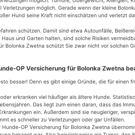
rletzungen möglich. Tumore, Übergewicht, Allergien, Kr
l Verletzungen möglich. Gerade wenn der kleine Bolonka
er Hund seine Kraft nicht einschätzen und verletzt das 
fahren schützen. Damit sind etwa Autounfälle, Beißere
 Haus und Garten halten, sind solche Risiken vermeidba
 Bolonka Zwetna schützt Sie zwar nicht vor solchen G
unde-OP Versicherung für Bolonka Zwetna be
esto besser! Denn es gibt einige Gründe, die für einen 
 oder erkranken viel häufiger als ältere Hunde. Statisti
Lebensjahren. Das liegt zum einen daran, dass das Imm
r Erkrankungen ein. Außerdem sind sie neugieriger, versp
t es schneller zu Verletzungen oder gar Unfällen.
 Hunde-OP Versicherung für Bolonka Zwetna übernomme
rung bekannt war. Also beispielsweise ein Tumor, den Ih