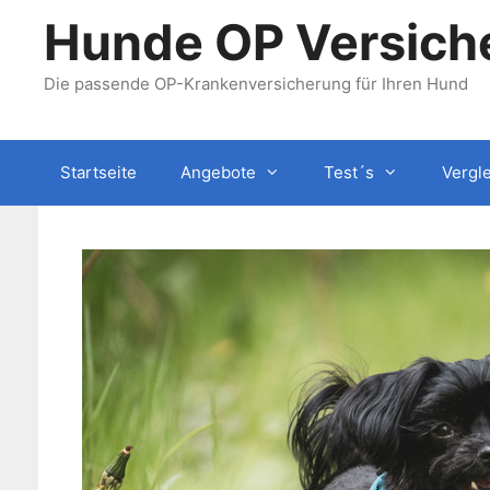
Zum
Hunde OP Versiche
Inhalt
springen
Die passende OP-Krankenversicherung für Ihren Hund
Startseite
Angebote
Test´s
Vergl