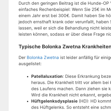
Durch den geringen Beitrag ist die Hunde-OP V
einfaches Rechenbeispiel: Wenn Sie 25€ im Mo
einem Jahr erst bei 300€. Damit haben Sie hö
jedoch ernsthaft krank oder verunfallt, haben
lassen, weil er sich die Behandlung nicht leis
leisten können, sodass er über diese Frage n
Typische Bolonka Zwetna Krankheite
Der
Bolonka Zwetna
ist leider anfällig für ei
ausgelistet:
Patellaluxation
: Diese Erkrankung bez
heraus. Die Krankheit tritt vor allem b
des Laufens machen. Dann ziehen sie kur
Wird die Krankheit nicht erkannt, erge
Hüftgelenksdysplasie
(HD): HD kommt b
des Hüftgelenks. So entsteht eine schm