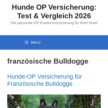
Zum
Hunde OP Versicherung:
Inhalt
Test & Vergleich 2026
springen
Die passende OP-Krankenversicherung für Ihren Hund
Menü
französische Bulldogge
Hunde-OP Versicherung für
Französische Bulldogge