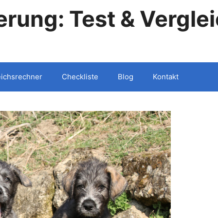
rung: Test & Vergle
eichsrechner
Checkliste
Blog
Kontakt