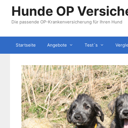
Zum
Hunde OP Versiche
Inhalt
springen
Die passende OP-Krankenversicherung für Ihren Hund
Startseite
Angebote
Test´s
Vergl