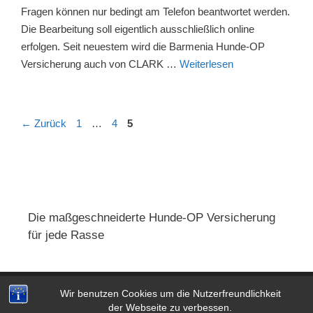
Fragen können nur bedingt am Telefon beantwortet werden.
Die Bearbeitung soll eigentlich ausschließlich online
erfolgen. Seit neuestem wird die Barmenia Hunde-OP
Versicherung auch von CLARK …
Weiterlesen
Beitrags-
Seite
Seite
Seite
←
Zurück
1
…
4
5
Navigation
Die maßgeschneiderte Hunde-OP Versicherung
für jede Rasse
Wir benutzen Cookies um die Nutzerfreundlichkeit
Impressum
|
AGB
|
Datenschutz
der Webseite zu verbessen.